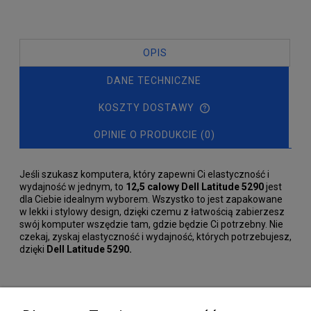
OPIS
DANE TECHNICZNE
KOSZTY DOSTAWY
OPINIE O PRODUKCIE (0)
Jeśli szukasz komputera, który zapewni Ci elastyczność i
wydajność w jednym, to
12,5 calowy Dell Latitude
5290
jest
dla Ciebie idealnym wyborem. Wszystko to jest zapakowane
w lekki i stylowy design, dzięki czemu z łatwością zabierzesz
swój komputer wszędzie tam, gdzie będzie Ci potrzebny. Nie
czekaj, zyskaj elastyczność i wydajność, których potrzebujesz,
dzięki
Dell Latitude
5290.