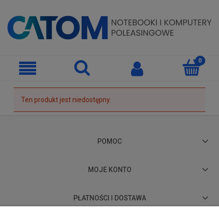
Ten produkt jest niedostępny.
POMOC
MOJE KONTO
PŁATNOŚCI I DOSTAWA