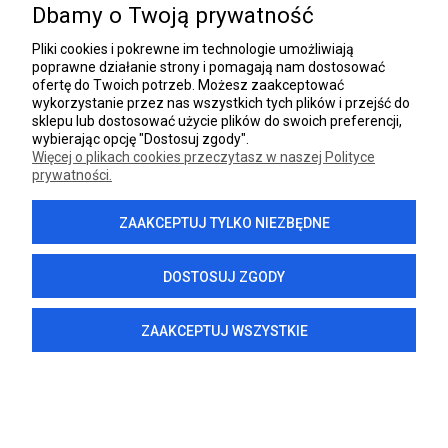
Dbamy o Twoją prywatność
INFORMACJE
Pliki cookies i pokrewne im technologie umożliwiają
poprawne działanie strony i pomagają nam dostosować
DANE FIRMY
ofertę do Twoich potrzeb. Możesz zaakceptować
wykorzystanie przez nas wszystkich tych plików i przejść do
sklepu lub dostosować użycie plików do swoich preferencji,
wybierając opcję "Dostosuj zgody".
Więcej o plikach cookies przeczytasz w naszej Polityce
prywatności.
POKAŻ PEŁNĄ WERSJĘ STRONY
ZAAKCEPTUJ TYLKO NIEZBĘDNE
Sklep internetowy Shoper.pl
DOSTOSUJ ZGODY
ZAAKCEPTUJ WSZYSTKIE