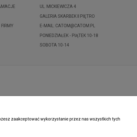
LAMACJE
UL. MICKIEWICZA 4
GALERIA SKARBEK II PIĘTRO
 FIRMY
E-MAIL: CATOM@CATOM.PL
PONIEDZIAŁEK - PIĄTEK 10-18
SOBOTA 10-14
 Możesz zaakceptować wykorzystanie przez nas wszystkich tych