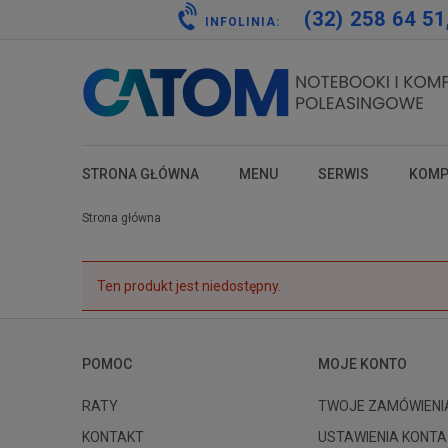
(32) 258 64 51
INFOLINIA:
STRONA GŁÓWNA
MENU
SERWIS
KOMP
test
test
test
test
Strona główna
Ten produkt jest niedostępny.
POMOC
MOJE KONTO
RATY
TWOJE ZAMÓWIENI
KONTAKT
USTAWIENIA KONTA