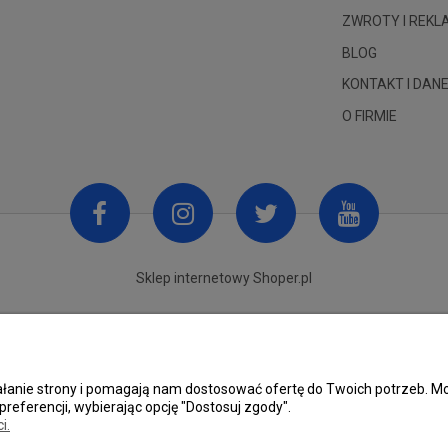
ZWROTY I REK
BLOG
KONTAKT I DANE
O FIRMIE
Sklep internetowy Shoper.pl
ziałanie strony i pomagają nam dostosować ofertę do Twoich potrzeb.
preferencji, wybierając opcję "Dostosuj zgody".
i.