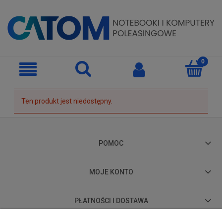
Ten produkt jest niedostępny.
POMOC
MOJE KONTO
PŁATNOŚCI I DOSTAWA