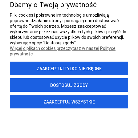
Dbamy o Twoją prywatność
INFORMACJE
Pliki cookies i pokrewne im technologie umożliwiają
poprawne działanie strony i pomagają nam dostosować
DANE FIRMY
ofertę do Twoich potrzeb. Możesz zaakceptować
wykorzystanie przez nas wszystkich tych plików i przejść do
sklepu lub dostosować użycie plików do swoich preferencji,
wybierając opcję "Dostosuj zgody".
Więcej o plikach cookies przeczytasz w naszej Polityce
prywatności.
POKAŻ PEŁNĄ WERSJĘ STRONY
ZAAKCEPTUJ TYLKO NIEZBĘDNE
Sklep internetowy Shoper.pl
DOSTOSUJ ZGODY
ZAAKCEPTUJ WSZYSTKIE