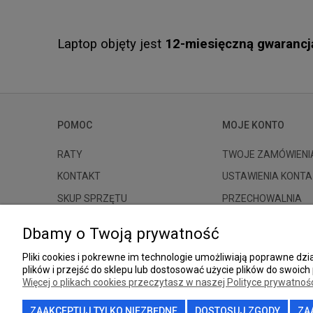
Laptop objęty jest
12-miesięczną gwarancj
POMOC
MOJE KONTO
RATY
TWOJE ZAMÓWIENI
KONTAKT
USTAWIENIA KONTA
SKUP SPRZĘTU
PRZECHOWALNIA
Dbamy o Twoją prywatność
Pliki cookies i pokrewne im technologie umożliwiają poprawne d
plików i przejść do sklepu lub dostosować użycie plików do swoich 
Więcej o plikach cookies przeczytasz w naszej Polityce prywatnośc
ZAAKCEPTUJ TYLKO NIEZBĘDNE
DOSTOSUJ ZGODY
ZA