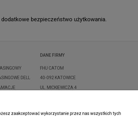
e dodatkowe bezpieczeństwo użytkowania.
DANE FIRMY
ASINGOWY
FHU CATOM
ASINGOWE DELL
40-092 KATOWICE
LAMACJE
UL. MICKIEWICZA 4
GALERIA SKARBEK II PIĘTRO
 FIRMY
E-MAIL: CATOM@CATOM.PL
 Możesz zaakceptować wykorzystanie przez nas wszystkich tych
PONIEDZIAŁEK - PIĄTEK 10-18
SOBOTA 10-14