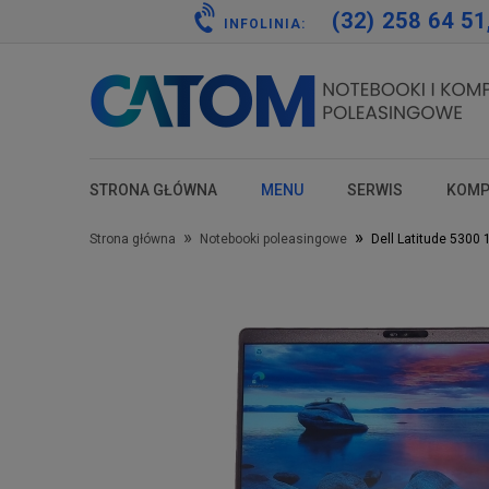
(32) 258 64 51
INFOLINIA:
STRONA GŁÓWNA
MENU
SERWIS
KOMP
test
test
test
test
»
»
Strona główna
Notebooki poleasingowe
Dell Latitude 5300