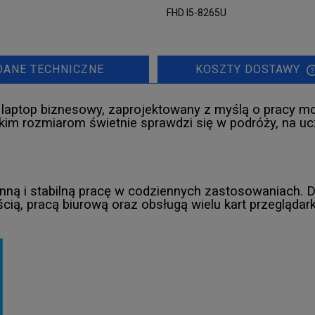
FHD I5-8265U
DANE TECHNICZNE
KOSZTY DOSTAWY
 laptop biznesowy, zaprojektowany z myślą o pracy mo
ielkim rozmiarom świetnie sprawdzi się w podróży, na uc
nną i stabilną pracę w codziennych zastosowaniach. D
cią, pracą biurową oraz obsługą wielu kart przeglądar