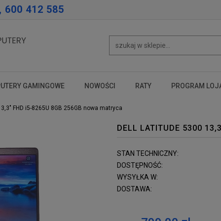
, 600 412 585
UTERY GAMINGOWE
NOWOŚCI
RATY
PROGRAM LOJ
test
test
test
 13,3" FHD i5-8265U 8GB 256GB nowa matryca
DELL LATITUDE 5300 13,
STAN TECHNICZNY:
DOSTĘPNOŚĆ:
WYSYŁKA W:
DOSTAWA: