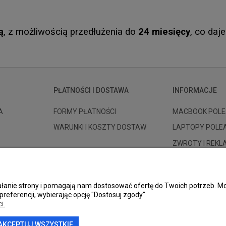
ą
, z możliwością przedłużenia do
24 miesięcy
, co daj
PŁATNOŚCI I DOSTAWA
INFORMACJE
A
FORMY PŁATNOŚCI
MACBOOK POLE
WARUNKI I KOSZTY DOSTAW
LAPTOPY POLE
ZWROTY I REK
BLOG
KONTAKT I DANE
ziałanie strony i pomagają nam dostosować ofertę do Twoich potrzeb.
O FIRMIE
preferencji, wybierając opcję "Dostosuj zgody".
i.
AKCEPTUJ WSZYSTKIE