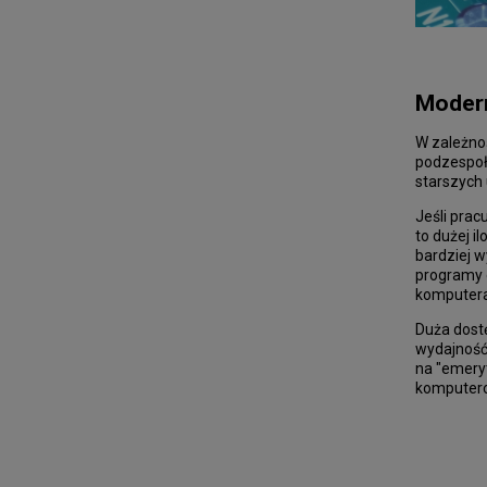
Modern
W zależno
podzespoł
starszych
Jeśli prac
to dużej i
bardziej 
programy 
komputera
Duża dost
wydajność
na "emery
komputero