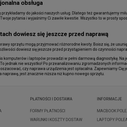
jonalna obsługa
 przykładamy do jakości naszych usług. Dlatego też gwarantujemy mił
 Twoje pytania i wyjaśnimy Ci zawiłe kwestie. Wszystko to w prosty s
tach dowiesz się jeszcze przed naprawą
prawy sprzętu mogą przyjmować różnorodne kwoty. Boisz się, że usunię
ożliwości dowiesz się jeszcze przed przystąpieniem do czynności napr
is komputerów i laptopów prowadzi w pełni darmową diagnostykę. Na je
. To jednak nie wszystko! Po przeanalizowaniu zgromadzonych informa
i oszacować, czy naprawa urządzenia jest opłacalna. Zapewniamy Cię j
a naprawę, jest znacznie niższa niż kupno nowego sprzętu.
PŁATNOŚCI I DOSTAWA
INFORMACJE
A
FORMY PŁATNOŚCI
MACBOOK POLE
WARUNKI I KOSZTY DOSTAW
LAPTOPY POLE