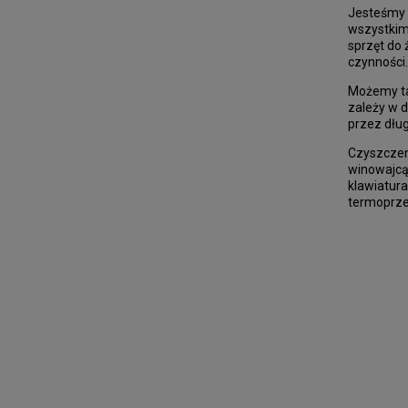
Jesteśmy p
wszystkim 
sprzęt do 
czynności.
Możemy tak
zależy w d
przez dług
Czyszczen
winowajcą
klawiatur
termoprze