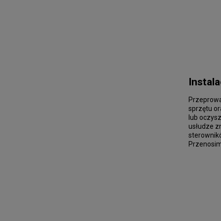
Instal
Przeprowa
sprzętu o
lub oczysz
usłudze zn
sterownik
Przenosim