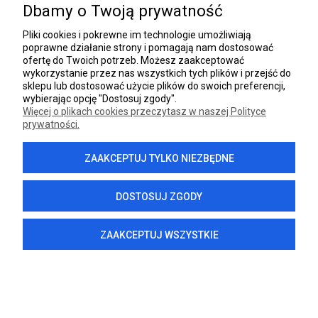
Dbamy o Twoją prywatność
INFORMACJE
Pliki cookies i pokrewne im technologie umożliwiają
poprawne działanie strony i pomagają nam dostosować
DANE FIRMY
ofertę do Twoich potrzeb. Możesz zaakceptować
wykorzystanie przez nas wszystkich tych plików i przejść do
sklepu lub dostosować użycie plików do swoich preferencji,
wybierając opcję "Dostosuj zgody".
Więcej o plikach cookies przeczytasz w naszej Polityce
prywatności.
POKAŻ PEŁNĄ WERSJĘ STRONY
ZAAKCEPTUJ TYLKO NIEZBĘDNE
Sklep internetowy Shoper.pl
DOSTOSUJ ZGODY
ZAAKCEPTUJ WSZYSTKIE