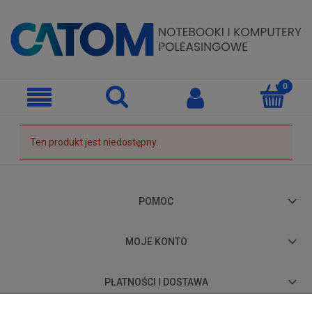
Ten produkt jest niedostępny.
POMOC
MOJE KONTO
PŁATNOŚCI I DOSTAWA