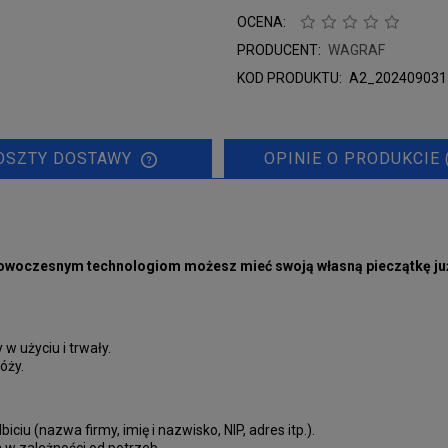
OCENA:
PRODUCENT:
WAGRAF
KOD PRODUKTU:
A2_202409031
OSZTY DOSTAWY
OPINIE O PRODUKCIE 
 nowoczesnym technologiom możesz mieć swoją własną pieczątkę już 
w użyciu i trwały.
óży.
iciu (nazwa firmy, imię i nazwisko, NIP, adres itp.).