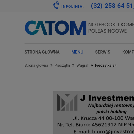
(32) 258 64 51
INFOLINIA:
STRONA GŁÓWNA
MENU
SERWIS
KOMP
test
test
test
test
»
»
»
Strona główna
Pieczątki
Wagraf
Pieczątka a4