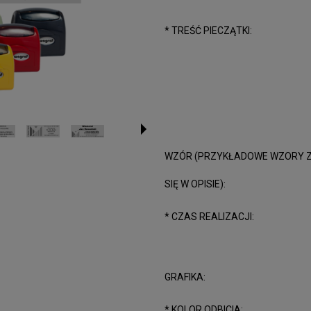
*
TREŚĆ PIECZĄTKI:
WZÓR (PRZYKŁADOWE WZORY 
SIĘ W OPISIE):
*
CZAS REALIZACJI:
GRAFIKA:
*
KOLOR ODBICIA: