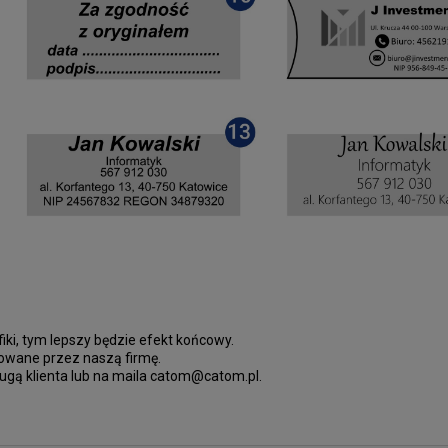
fiki, tym lepszy będzie efekt końcowy.
towane przez naszą firmę.
sługą klienta lub na maila catom@catom.pl.