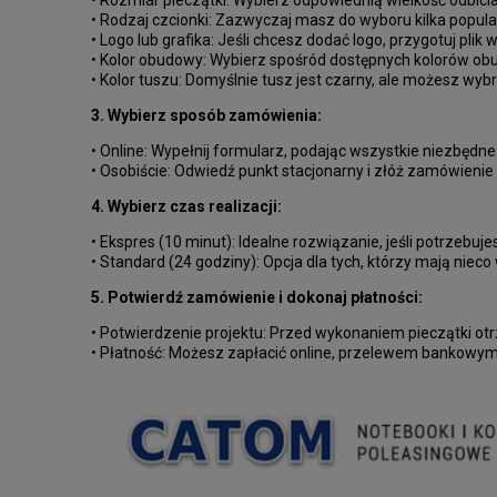
• Rozmiar pieczątki: Wybierz odpowiednią wielkość odbici
• Rodzaj czcionki: Zazwyczaj masz do wyboru kilka popula
• Logo lub grafika: Jeśli chcesz dodać logo, przygotuj plik
• Kolor obudowy: Wybierz spośród dostępnych kolorów ob
• Kolor tuszu: Domyślnie tusz jest czarny, ale możesz wybrać
3. Wybierz sposób zamówienia:
• Online: Wypełnij formularz, podając wszystkie niezbędne
• Osobiście: Odwiedź punkt stacjonarny i złóż zamówienie
4. Wybierz czas realizacji:
• Ekspres (10 minut): Idealne rozwiązanie, jeśli potrzeb
• Standard (24 godziny): Opcja dla tych, którzy mają nieco
5. Potwierdź zamówienie i dokonaj płatności:
• Potwierdzenie projektu: Przed wykonaniem pieczątki otr
• Płatność: Możesz zapłacić online, przelewem bankowym