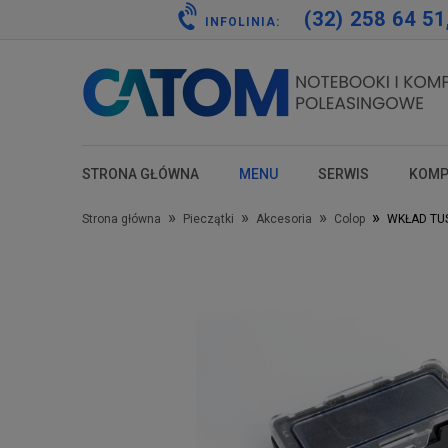
(32) 258 64 51
INFOLINIA:
STRONA GŁÓWNA
MENU
SERWIS
KOMP
test
test
test
test
»
»
»
»
Strona główna
Pieczątki
Akcesoria
Colop
WKŁAD TUS