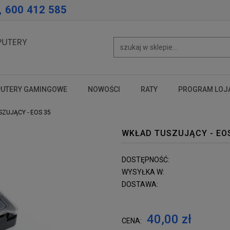
, 600 412 585
UTERY GAMINGOWE
NOWOŚCI
RATY
PROGRAM LOJ
test
test
test
ZUJĄCY - EOS 35
WKŁAD TUSZUJĄCY - EO
DOSTĘPNOŚĆ:
WYSYŁKA W:
DOSTAWA:
40,00 zł
CENA: