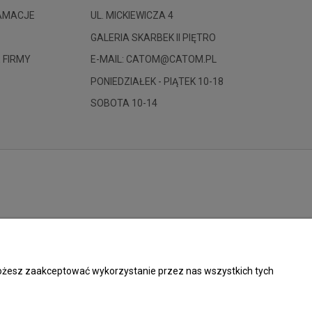
LAMACJE
UL. MICKIEWICZA 4
GALERIA SKARBEK II PIĘTRO
 FIRMY
E-MAIL: CATOM@CATOM.PL
PONIEDZIAŁEK - PIĄTEK 10-18
SOBOTA 10-14
 Możesz zaakceptować wykorzystanie przez nas wszystkich tych