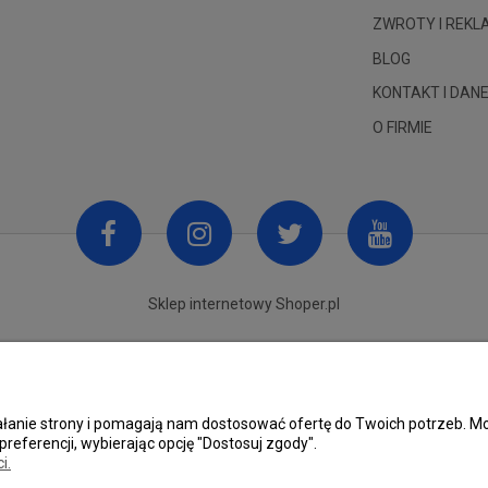
ZWROTY I REK
BLOG
KONTAKT I DANE
O FIRMIE
Sklep internetowy Shoper.pl
ziałanie strony i pomagają nam dostosować ofertę do Twoich potrzeb.
preferencji, wybierając opcję "Dostosuj zgody".
i.