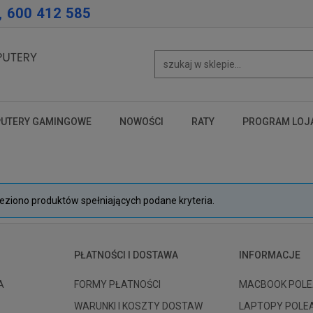
, 600 412 585
UTERY GAMINGOWE
NOWOŚCI
RATY
PROGRAM LOJ
test
test
test
leziono produktów spełniających podane kryteria.
PŁATNOŚCI I DOSTAWA
INFORMACJE
A
FORMY PŁATNOŚCI
MACBOOK POLE
WARUNKI I KOSZTY DOSTAW
LAPTOPY POLE