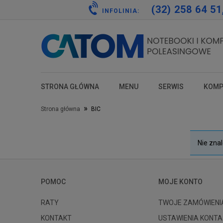
(32) 258 64 51
INFOLINIA:
STRONA GŁÓWNA
MENU
SERWIS
KOMP
test
test
test
test
»
Strona główna
BIC
Nie zna
POMOC
MOJE KONTO
RATY
TWOJE ZAMÓWIENI
KONTAKT
USTAWIENIA KONTA