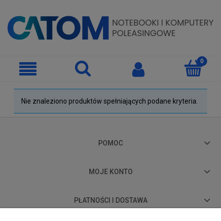
Nie znaleziono produktów spełniających podane kryteria.
POMOC
MOJE KONTO
PŁATNOŚCI I DOSTAWA