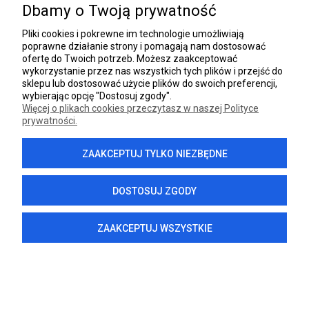
Dbamy o Twoją prywatność
INFORMACJE
Pliki cookies i pokrewne im technologie umożliwiają
poprawne działanie strony i pomagają nam dostosować
DANE FIRMY
ofertę do Twoich potrzeb. Możesz zaakceptować
wykorzystanie przez nas wszystkich tych plików i przejść do
sklepu lub dostosować użycie plików do swoich preferencji,
wybierając opcję "Dostosuj zgody".
Więcej o plikach cookies przeczytasz w naszej Polityce
prywatności.
POKAŻ PEŁNĄ WERSJĘ STRONY
ZAAKCEPTUJ TYLKO NIEZBĘDNE
Sklep internetowy Shoper.pl
DOSTOSUJ ZGODY
ZAAKCEPTUJ WSZYSTKIE