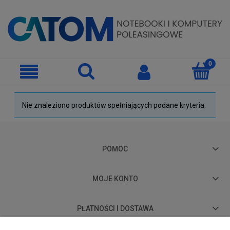
Nie znaleziono produktów spełniających podane kryteria.
POMOC
MOJE KONTO
PŁATNOŚCI I DOSTAWA