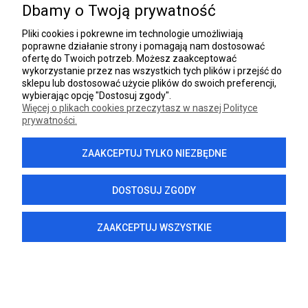
Dbamy o Twoją prywatność
INFORMACJE
Pliki cookies i pokrewne im technologie umożliwiają
poprawne działanie strony i pomagają nam dostosować
DANE FIRMY
ofertę do Twoich potrzeb. Możesz zaakceptować
wykorzystanie przez nas wszystkich tych plików i przejść do
sklepu lub dostosować użycie plików do swoich preferencji,
wybierając opcję "Dostosuj zgody".
Więcej o plikach cookies przeczytasz w naszej Polityce
prywatności.
POKAŻ PEŁNĄ WERSJĘ STRONY
ZAAKCEPTUJ TYLKO NIEZBĘDNE
Sklep internetowy Shoper.pl
DOSTOSUJ ZGODY
ZAAKCEPTUJ WSZYSTKIE