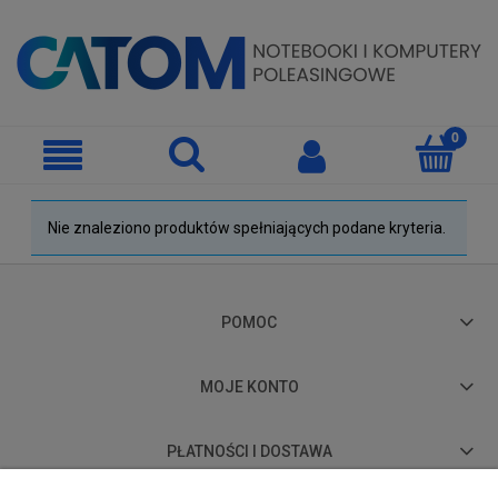
Nie znaleziono produktów spełniających podane kryteria.
POMOC
MOJE KONTO
PŁATNOŚCI I DOSTAWA