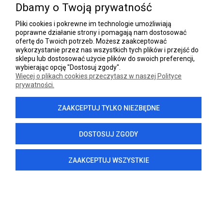
Dbamy o Twoją prywatność
INFORMACJE
Pliki cookies i pokrewne im technologie umożliwiają
poprawne działanie strony i pomagają nam dostosować
DANE FIRMY
ofertę do Twoich potrzeb. Możesz zaakceptować
wykorzystanie przez nas wszystkich tych plików i przejść do
sklepu lub dostosować użycie plików do swoich preferencji,
wybierając opcję "Dostosuj zgody".
Więcej o plikach cookies przeczytasz w naszej Polityce
prywatności.
POKAŻ PEŁNĄ WERSJĘ STRONY
ZAAKCEPTUJ TYLKO NIEZBĘDNE
Sklep internetowy Shoper.pl
DOSTOSUJ ZGODY
ZAAKCEPTUJ WSZYSTKIE