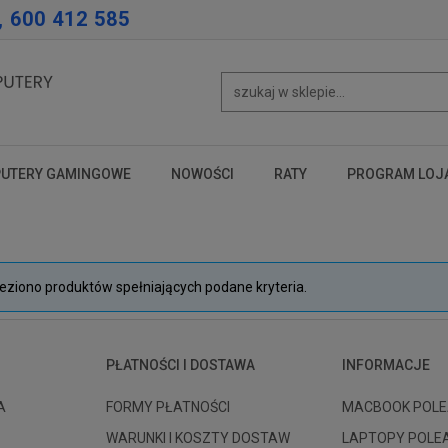
, 600 412 585
UTERY GAMINGOWE
NOWOŚCI
RATY
PROGRAM LOJ
test
test
test
leziono produktów spełniających podane kryteria.
PŁATNOŚCI I DOSTAWA
INFORMACJE
A
FORMY PŁATNOŚCI
MACBOOK POLE
WARUNKI I KOSZTY DOSTAW
LAPTOPY POLE