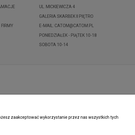
LAMACJE
UL. MICKIEWICZA 4
GALERIA SKARBEK II PIĘTRO
 FIRMY
E-MAIL: CATOM@CATOM.PL
PONIEDZIAŁEK - PIĄTEK 10-18
SOBOTA 10-14
 Możesz zaakceptować wykorzystanie przez nas wszystkich tych