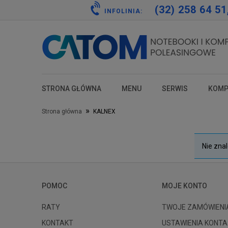
(32) 258 64 51
INFOLINIA:
STRONA GŁÓWNA
MENU
SERWIS
KOMP
test
test
test
test
»
Strona główna
KALNEX
Nie zna
POMOC
MOJE KONTO
RATY
TWOJE ZAMÓWIENI
KONTAKT
USTAWIENIA KONTA