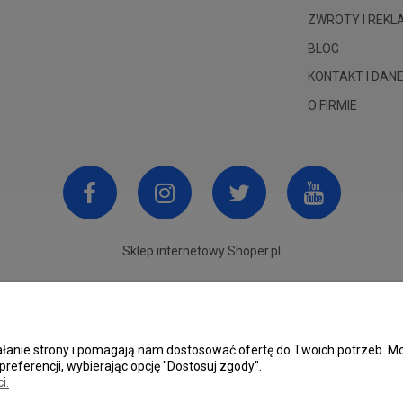
ZWROTY I REK
BLOG
KONTAKT I DANE
O FIRMIE
Sklep internetowy Shoper.pl
ziałanie strony i pomagają nam dostosować ofertę do Twoich potrzeb.
preferencji, wybierając opcję "Dostosuj zgody".
i.