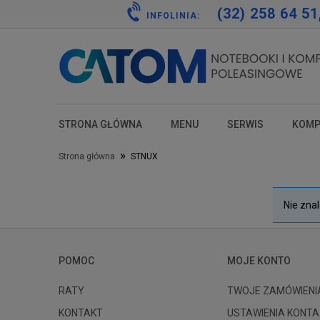
(32) 258 64 51
INFOLINIA:
STRONA GŁÓWNA
MENU
SERWIS
KOMP
test
test
test
test
»
Strona główna
STNUX
Nie zna
POMOC
MOJE KONTO
RATY
TWOJE ZAMÓWIENI
KONTAKT
USTAWIENIA KONTA