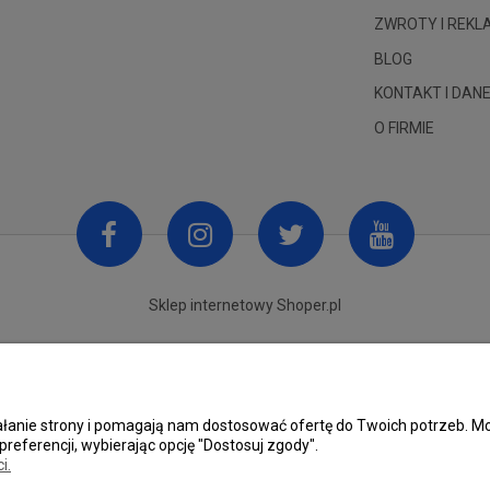
ZWROTY I REK
BLOG
KONTAKT I DANE
O FIRMIE
Sklep internetowy Shoper.pl
ziałanie strony i pomagają nam dostosować ofertę do Twoich potrzeb.
preferencji, wybierając opcję "Dostosuj zgody".
i.