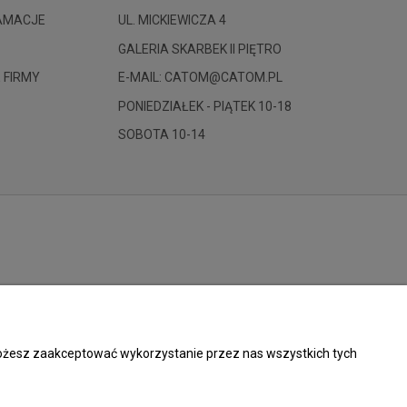
LAMACJE
UL. MICKIEWICZA 4
GALERIA SKARBEK II PIĘTRO
 FIRMY
E-MAIL: CATOM@CATOM.PL
PONIEDZIAŁEK - PIĄTEK 10-18
SOBOTA 10-14
 Możesz zaakceptować wykorzystanie przez nas wszystkich tych