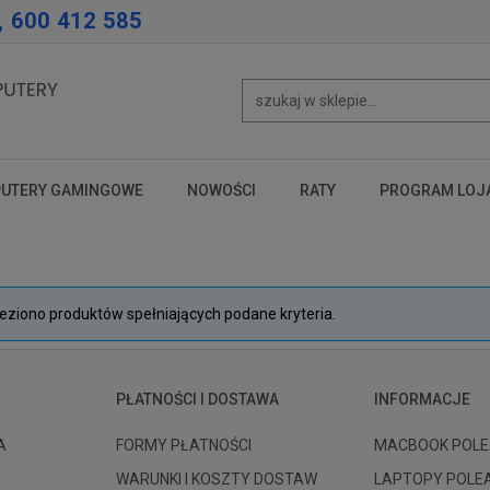
, 600 412 585
UTERY GAMINGOWE
NOWOŚCI
RATY
PROGRAM LOJ
test
test
test
leziono produktów spełniających podane kryteria.
PŁATNOŚCI I DOSTAWA
INFORMACJE
A
FORMY PŁATNOŚCI
MACBOOK POLE
WARUNKI I KOSZTY DOSTAW
LAPTOPY POLE