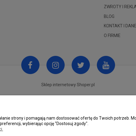
ZWROTY I REK
BLOG
KONTAKT I DANE
O FIRMIE
Sklep internetowy Shoper.pl
ziałanie strony i pomagają nam dostosować ofertę do Twoich potrzeb.
preferencji, wybierając opcję "Dostosuj zgody".
i.