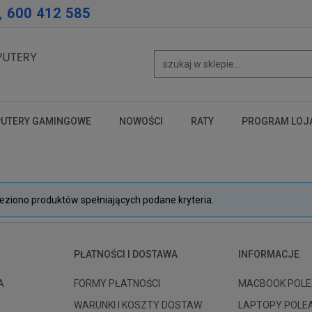
, 600 412 585
UTERY GAMINGOWE
NOWOŚCI
RATY
PROGRAM LOJ
test
test
test
leziono produktów spełniających podane kryteria.
PŁATNOŚCI I DOSTAWA
INFORMACJE
A
FORMY PŁATNOŚCI
MACBOOK POLE
WARUNKI I KOSZTY DOSTAW
LAPTOPY POLE