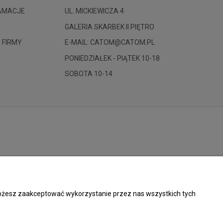
LAMACJE
UL. MICKIEWICZA 4
GALERIA SKARBEK II PIĘTRO
 FIRMY
E-MAIL: CATOM@CATOM.PL
PONIEDZIAŁEK - PIĄTEK 10-18
SOBOTA 10-14
 Możesz zaakceptować wykorzystanie przez nas wszystkich tych