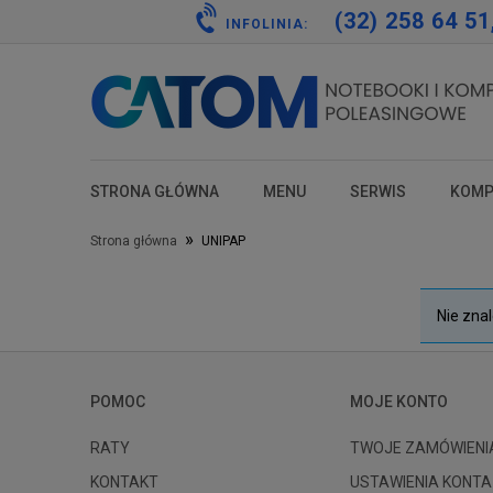
(32) 258 64 51
INFOLINIA:
STRONA GŁÓWNA
MENU
SERWIS
KOMP
test
test
test
test
»
Strona główna
UNIPAP
Nie zna
POMOC
MOJE KONTO
RATY
TWOJE ZAMÓWIENI
KONTAKT
USTAWIENIA KONTA